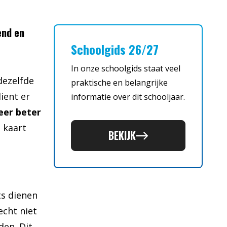
end en
Schoolgids 26/27
In onze schoolgids staat veel
dezelfde
praktische en belangrijke
dient er
informatie over dit schooljaar.
eer beter
 kaart
BEKIJK
ts dienen
echt niet
den. Dit