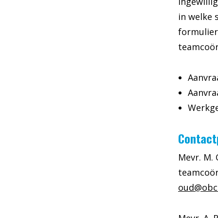
ingewilli
in welke 
formulier
teamcoör
Aanvra
Aanvra
Werkge
Contact
Mevr. M.
teamcoörd
oud@obcn