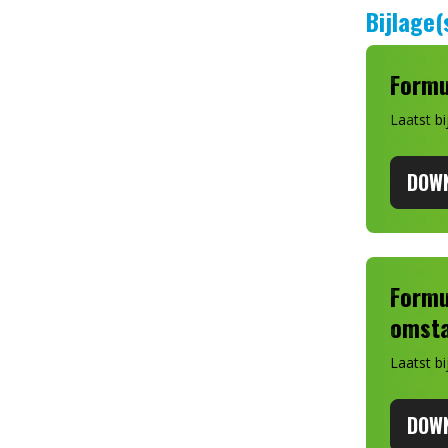
Bijlage(
Formu
Laatst b
DOW
Formu
omst
Laatst b
DOW