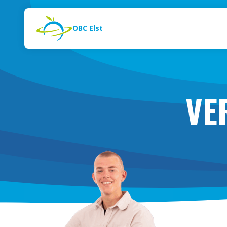
Naar de inhoud
Zoeken
OBC Elst
VE