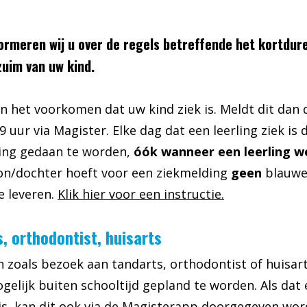
ormeren wij u over de regels betreffende het kortdur
zuim van uw kind.
n het voorkomen dat uw kind ziek is. Meldt dit dan 
9 uur via Magister. Elke dag dat een leerling ziek is 
ing gedaan te worden,
óók wanneer een leerling w
on/dochter hoeft voor een ziekmelding
geen
blauwe
e leveren.
Klik hier voor een instructie.
, orthodontist, huisarts
 zoals bezoek aan tandarts, orthodontist of huisar
gelijk buiten schooltijd gepland te worden. Als dat 
is, kan dit ook via de Magisterapp doorgegeven wor