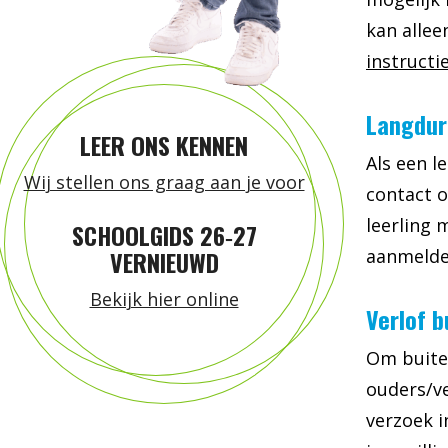
kan allee
instructie
Langdur
LEER ONS KENNEN
Als een l
Wij stellen ons graag aan je voor
contact o
leerling 
SCHOOLGIDS 26‑27
aanmelden
VERNIEUWD
Bekijk hier online
Verlof b
Om buiten
ouders/ve
verzoek i