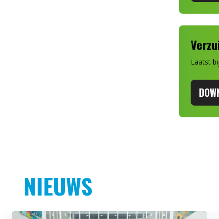
Verzu
Laatst b
DOW
NIEUWS