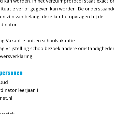
gd kan worden. In het verzuimprotocol staat exact 
situatie verlof gegeven kan worden. De onderstaand
en zijn van belang, deze kunt u opvragen bij de
dinator.
ag Vakantie buiten schoolvakantie
ag vrijstelling schoolbezoek andere omstandighede
versverklaring
personen
 Oud
inator leerjaar 1
et.nl