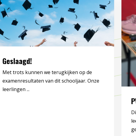
Geslaagd!
Met trots kunnen we terugkijken op de
examenresultaten van dit schooljaar. Onze
leerlingen ...
P
Di
le
g