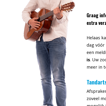
Graag inf
extra ver
Helaas ka
dag vóór 
een meld
is
. Uw zo
meer in t
Tandarts
Afspraken
zoveel mo
mogelijk 