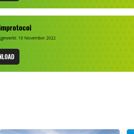
improtocol
ijgewerkt: 10 November 2022
NLOAD