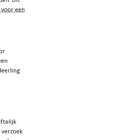
r voor een
or
een
leerling
telijk
t verzoek