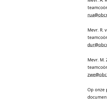
Mevr. A. 
teamcoörd
rua@obcn
Mevr. R. 
teamcoör
dur@obcn
Mevr. M.
teamcoör
zwe@obc
Op onze 
document