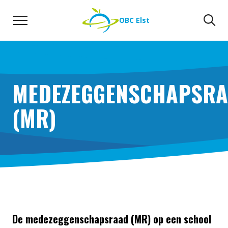
Naar de inhoud
Zoeken
Zo
OBC Elst
MEDEZEGGENSCHAPSR
(MR)
De medezeggenschapsraad (MR) op een school