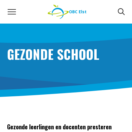
Naar de inhoud
Zoeken
Zo
OBC Elst
GEZONDE SCHOOL
Gezonde leerlingen en docenten presteren