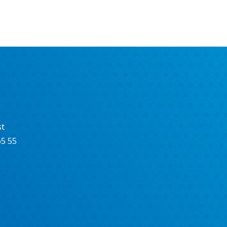
st
65 55