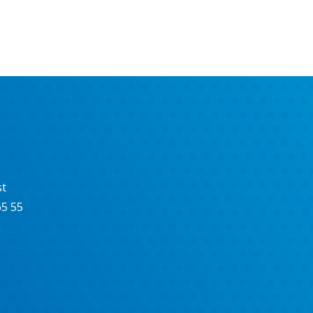
st
65 55