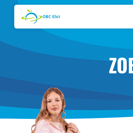
Naar de inhoud
Zoeken
OBC Elst
ZO