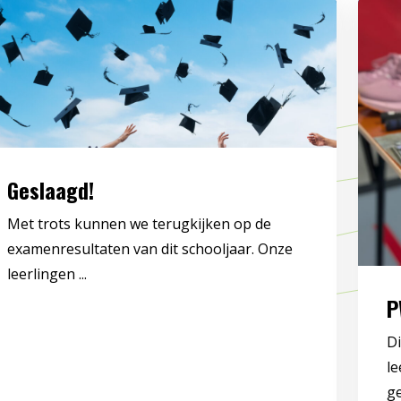
Geslaagd!
Met trots kunnen we terugkijken op de
examenresultaten van dit schooljaar. Onze
leerlingen ...
P
Di
le
g