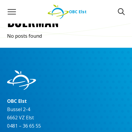
AUTEUR:
BAS
Naar de inhoud
Zoeken
Zo
OBC Elst
BOERMAN
No posts found
OBC Elst
Bussel 2-4
6662 VZ Elst
0481 – 36 65 55