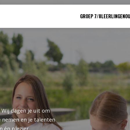
GROEP 7/8
LEERLINGEN
O
? Wij dagen je uit om
e nemen en je talenten
 én plezier.