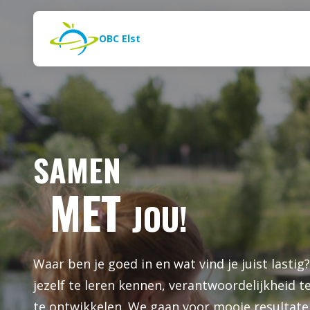
OBC ELST
Naar de inhoud
Zoeken
OBC Elst
SAMEN
MET
JOU!
Waar ben je goed in en wat vind je juist lastig
jezelf te leren kennen, verantwoordelijkheid t
te ontwikkelen. We gaan voor mooie resultaten