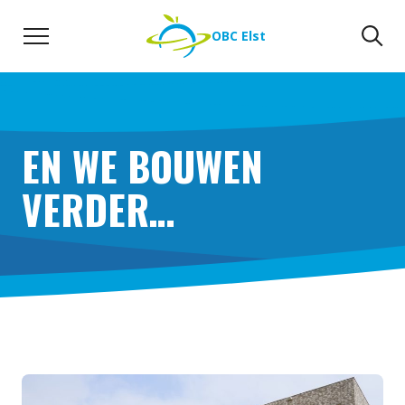
Naar de inhoud
Zoeken
Zo
OBC Elst
EN WE BOUWEN
VERDER…